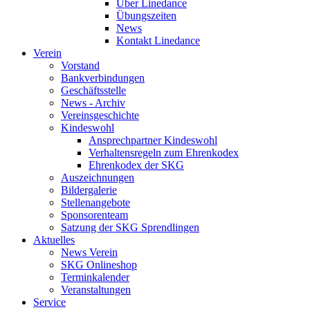
Über Linedance
Übungszeiten
News
Kontakt Linedance
Verein
Vorstand
Bankverbindungen
Geschäftsstelle
News - Archiv
Vereinsgeschichte
Kindeswohl
Ansprechpartner Kindeswohl
Verhaltensregeln zum Ehrenkodex
Ehrenkodex der SKG
Auszeichnungen
Bildergalerie
Stellenangebote
Sponsorenteam
Satzung der SKG Sprendlingen
Aktuelles
News Verein
SKG Onlineshop
Terminkalender
Veranstaltungen
Service