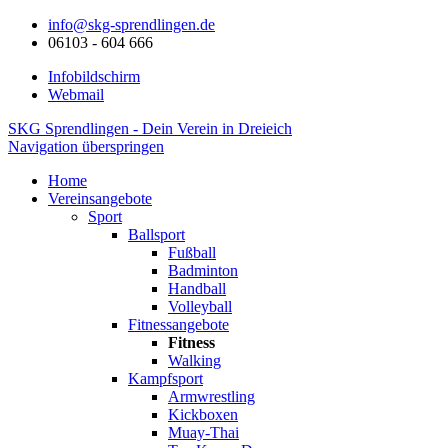
info@skg-sprendlingen.de
06103 - 604 666
Infobildschirm
Webmail
SKG Sprendlingen - Dein Verein in Dreieich
Navigation überspringen
Home
Vereinsangebote
Sport
Ballsport
Fußball
Badminton
Handball
Volleyball
Fitnessangebote
Fitness
Walking
Kampfsport
Armwrestling
Kickboxen
Muay-Thai