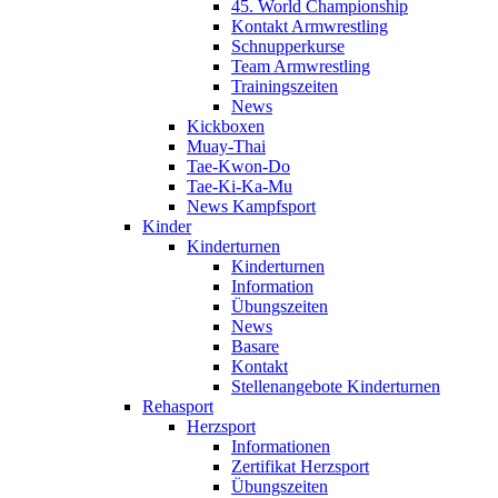
45. World Championship
Kontakt Armwrestling
Schnupperkurse
Team Armwrestling
Trainingszeiten
News
Kickboxen
Muay-Thai
Tae-Kwon-Do
Tae-Ki-Ka-Mu
News Kampfsport
Kinder
Kinderturnen
Kinderturnen
Information
Übungszeiten
News
Basare
Kontakt
Stellenangebote Kinderturnen
Rehasport
Herzsport
Informationen
Zertifikat Herzsport
Übungszeiten