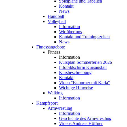
Spielpläne und Tabellen
Kontakt
News
Handball
Volleyball
Information
Wir über uns
Kontakt und Trainingszeiten
News
Fitnessangebote
Fitness
Information
Kursplan Sommerferien 2026
Infobildschirm Kursausfall
Kursbeschreibung
Kontakt
Video "Fatburner mit Karla"
Wichtige Hinweise
Walking
Information
Kampfsport
Armwrestling
Information
Geschichte des Armwrestling
Videos Andreas Höffner