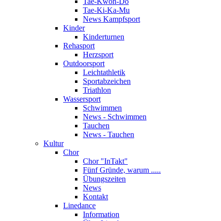
Tae-Kwon-Do
Tae-Ki-Ka-Mu
News Kampfsport
Kinder
Kinderturnen
Rehasport
Herzsport
Outdoorsport
Leichtathletik
Sportabzeichen
Triathlon
Wassersport
Schwimmen
News - Schwimmen
Tauchen
News - Tauchen
Kultur
Chor
Chor "InTakt"
Fünf Gründe, warum .....
Übungszeiten
News
Kontakt
Linedance
Information