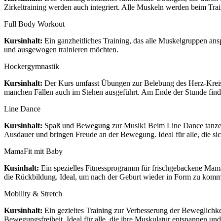
Zirkeltraining werden auch integriert. Alle Muskeln werden beim Trai
Full Body Workout
Kursinhalt:
Ein ganzheitliches Training, das alle Muskelgruppen ansp
und ausgewogen trainieren möchten.
Hockergymnastik
Kursinhalt:
Der Kurs umfasst Übungen zur Belebung des Herz-Kreis
manchen Fällen auch im Stehen ausgeführt. Am Ende der Stunde findet
Line Dance
Kursinhalt:
Spaß und Bewegung zur Musik! Beim Line Dance tanzen 
Ausdauer und bringen Freude an der Bewegung. Ideal für alle, die 
MamaFit mit Baby
Kusinhalt:
Ein spezielles Fitnessprogramm für frischgebackene Mama
die Rückbildung. Ideal, um nach der Geburt wieder in Form zu komm
Mobility & Stretch
Kursinhalt:
Ein gezieltes Training zur Verbesserung der Beweglichke
Bewegungsfreiheit. Ideal für alle, die ihre Muskulatur entspannen und