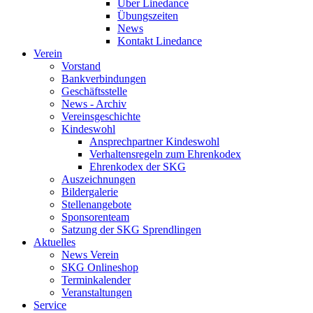
Über Linedance
Übungszeiten
News
Kontakt Linedance
Verein
Vorstand
Bankverbindungen
Geschäftsstelle
News - Archiv
Vereinsgeschichte
Kindeswohl
Ansprechpartner Kindeswohl
Verhaltensregeln zum Ehrenkodex
Ehrenkodex der SKG
Auszeichnungen
Bildergalerie
Stellenangebote
Sponsorenteam
Satzung der SKG Sprendlingen
Aktuelles
News Verein
SKG Onlineshop
Terminkalender
Veranstaltungen
Service