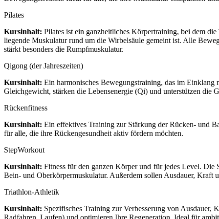
Pilates
Kursinhalt:
Pilates ist ein ganzheitliches Körpertraining, bei dem d
liegende Muskulatur rund um die Wirbelsäule gemeint ist. Alle Bew
stärkt besonders die Rumpfmuskulatur.
Qigong (der Jahreszeiten)
Kursinhalt:
Ein harmonisches Bewegungstraining, das im Einklang mi
Gleichgewicht, stärken die Lebensenergie (Qi) und unterstützen die G
Rückenfitness
Kursinhalt:
Ein effektives Training zur Stärkung der Rücken- und B
für alle, die ihre Rückengesundheit aktiv fördern möchten.
StepWorkout
Kursinhalt:
Fitness für den ganzen Körper und für jedes Level. Die 
Bein- und Oberkörpermuskulatur. Außerdem sollen Ausdauer, Kraft u
Triathlon-Athletik
Kursinhalt:
Spezifisches Training zur Verbesserung von Ausdauer, Kr
Radfahren, Laufen) und optimieren Ihre Regeneration. Ideal für ambit