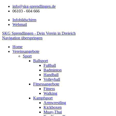
info@skg-sprendlingen.de
06103 - 604 666
Infobildschirm
Webmail
SKG Sprendlingen - Dein Verein in Dreieich
Navigation überspringen
Home
Vereinsangebote
Sport
Ballsport
Fußball
Badminton
Handball
Volleyball
Fitnessangebote
Fitness
Walking
Kampfsport
Armwrestling
Kickboxen
Muay-Thai