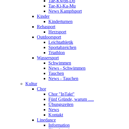
Tae-Kwon-Do
Tae-Ki-Ka-Mu
News Kampfsport
Kinder
Kinderturnen
Rehasport
Herzsport
Outdoorsport
Leichtathletik
Sportabzeichen
Triathlon
Wassersport
Schwimmen
News - Schwimmen
Tauchen
News - Tauchen
Kultur
Chor
Chor "InTakt"
Fünf Gründe, warum .....
Übungszeiten
News
Kontakt
Linedance
Information