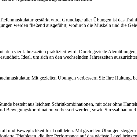
ie Tiefenmuskulatur gestärkt wird. Grundlage aller Übungen ist das Tra
egungen werden fließend ausgeführt, wodurch die Muskeln und die Gel
t den vier Jahreszeiten praktiziert wird. Durch gezielte Atemübungen
esundheit. Ideal, um sich an den wechselnden Jahreszeiten auszurichte
auchmuskulatur. Mit gezielten Übungen verbessern Sie Ihre Haltung, b
Stunde besteht aus leichten Schrittkombinationen, mit oder ohne Hante
nd Bewegungskoordination verbessert werden, sowie Stressabbau und e
aft und Beweglichkeit für Triathleten. Mit gezielten Übungen steigern 
ionierte Triathleten, die ihre Performance auf das nächste Level bringe