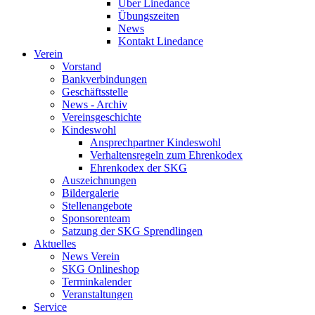
Über Linedance
Übungszeiten
News
Kontakt Linedance
Verein
Vorstand
Bankverbindungen
Geschäftsstelle
News - Archiv
Vereinsgeschichte
Kindeswohl
Ansprechpartner Kindeswohl
Verhaltensregeln zum Ehrenkodex
Ehrenkodex der SKG
Auszeichnungen
Bildergalerie
Stellenangebote
Sponsorenteam
Satzung der SKG Sprendlingen
Aktuelles
News Verein
SKG Onlineshop
Terminkalender
Veranstaltungen
Service