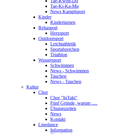
Tae-Kwon-Do
Tae-Ki-Ka-Mu
News Kampfsport
Kinder
Kinderturnen
Rehasport
Herzsport
Outdoorsport
Leichtathletik
Sportabzeichen
Triathlon
Wassersport
Schwimmen
News - Schwimmen
Tauchen
News - Tauchen
Kultur
Chor
Chor "InTakt"
Fünf Gründe, warum .....
Übungszeiten
News
Kontakt
Linedance
Information