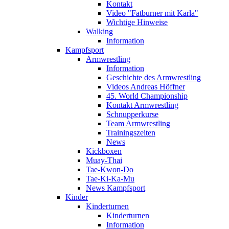
Kontakt
Video "Fatburner mit Karla"
Wichtige Hinweise
Walking
Information
Kampfsport
Armwrestling
Information
Geschichte des Armwrestling
Videos Andreas Höffner
45. World Championship
Kontakt Armwrestling
Schnupperkurse
Team Armwrestling
Trainingszeiten
News
Kickboxen
Muay-Thai
Tae-Kwon-Do
Tae-Ki-Ka-Mu
News Kampfsport
Kinder
Kinderturnen
Kinderturnen
Information