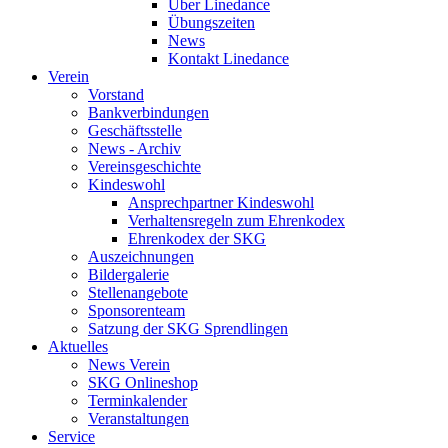
Über Linedance
Übungszeiten
News
Kontakt Linedance
Verein
Vorstand
Bankverbindungen
Geschäftsstelle
News - Archiv
Vereinsgeschichte
Kindeswohl
Ansprechpartner Kindeswohl
Verhaltensregeln zum Ehrenkodex
Ehrenkodex der SKG
Auszeichnungen
Bildergalerie
Stellenangebote
Sponsorenteam
Satzung der SKG Sprendlingen
Aktuelles
News Verein
SKG Onlineshop
Terminkalender
Veranstaltungen
Service