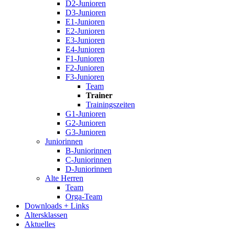
D2-Junioren
D3-Junioren
E1-Junioren
E2-Junioren
E3-Junioren
E4-Junioren
F1-Junioren
F2-Junioren
F3-Junioren
Team
Trainer
Trainingszeiten
G1-Junioren
G2-Junioren
G3-Junioren
Juniorinnen
B-Juniorinnen
C-Juniorinnen
D-Juniorinnen
Alte Herren
Team
Orga-Team
Downloads + Links
Altersklassen
Aktuelles