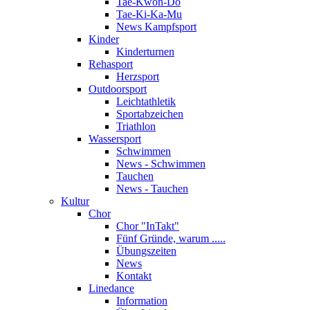
Tae-Kwon-Do
Tae-Ki-Ka-Mu
News Kampfsport
Kinder
Kinderturnen
Rehasport
Herzsport
Outdoorsport
Leichtathletik
Sportabzeichen
Triathlon
Wassersport
Schwimmen
News - Schwimmen
Tauchen
News - Tauchen
Kultur
Chor
Chor "InTakt"
Fünf Gründe, warum .....
Übungszeiten
News
Kontakt
Linedance
Information