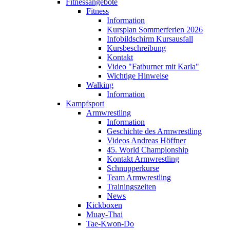
Fitnessangebote
Fitness
Information
Kursplan Sommerferien 2026
Infobildschirm Kursausfall
Kursbeschreibung
Kontakt
Video "Fatburner mit Karla"
Wichtige Hinweise
Walking
Information
Kampfsport
Armwrestling
Information
Geschichte des Armwrestling
Videos Andreas Höffner
45. World Championship
Kontakt Armwrestling
Schnupperkurse
Team Armwrestling
Trainingszeiten
News
Kickboxen
Muay-Thai
Tae-Kwon-Do