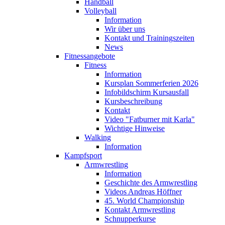
Handball
Volleyball
Information
Wir über uns
Kontakt und Trainingszeiten
News
Fitnessangebote
Fitness
Information
Kursplan Sommerferien 2026
Infobildschirm Kursausfall
Kursbeschreibung
Kontakt
Video "Fatburner mit Karla"
Wichtige Hinweise
Walking
Information
Kampfsport
Armwrestling
Information
Geschichte des Armwrestling
Videos Andreas Höffner
45. World Championship
Kontakt Armwrestling
Schnupperkurse