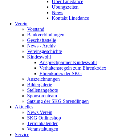
Über Linedance
Übungszeiten
News
Kontakt Linedance
Verein
Vorstand
Bankverbindungen
Geschäftsstelle
News - Archiv
Vereinsgeschichte
Kindeswohl
Ansprechpartner Kindeswohl
Verhaltensregeln zum Ehrenkodex
Ehrenkodex der SKG
Auszeichnungen
Bildergalerie
Stellenangebote
Sponsorenteam
Satzung der SKG Sprendlingen
Aktuelles
News Verein
SKG Onlineshop
Terminkalender
Veranstaltungen
Service