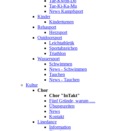
Tae-Kwon-Do
Tae-Ki-Ka-Mu
News Kampfsport
Kinder
Kinderturnen
Rehasport
Herzsport
Outdoorsport
Leichtathletik
Sportabzeichen
Triathlon
Wassersport
Schwimmen
News - Schwimmen
Tauchen
News - Tauchen
Kultur
Chor
Chor "InTakt"
Fünf Gründe, warum .....
Übungszeiten
News
Kontakt
Linedance
Information