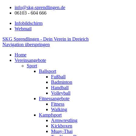
info@skg-sprendlingen.de
06103 - 604 666
Infobildschirm
Webmail
SKG Sprendlingen - Dein Verein in Dreieich
Navigation überspringen
Home
Vereinsangebote
Sport
Ballsport
Fußball
Badminton
Handball
Volleyball
Fitnessangebote
Fitness
Walking
Kampfsport
Armwrestling
Kickboxen
Muay-Thai