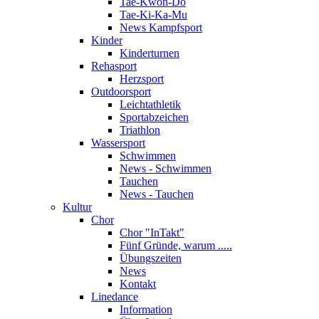
Tae-Kwon-Do
Tae-Ki-Ka-Mu
News Kampfsport
Kinder
Kinderturnen
Rehasport
Herzsport
Outdoorsport
Leichtathletik
Sportabzeichen
Triathlon
Wassersport
Schwimmen
News - Schwimmen
Tauchen
News - Tauchen
Kultur
Chor
Chor "InTakt"
Fünf Gründe, warum .....
Übungszeiten
News
Kontakt
Linedance
Information