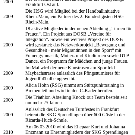
2009
Frankfurt Ost auf.
Die HSG wird Mitglied bei der Handballinitiative
2009
Rhein-Main, ein Partner des 2. Bundesligisten HSG
Rhein-Main.
18 aktive Mitglieder in der neuen Abteilung „Turnen für
Frauen“. Ein Projekt aus DOSB „Vereine für
Integration“. Sowie ein weiteres Projekt des DOSB
2009
wird gestartet; das Netzwerkprojekt „Bewegung und
Gesundheit - mehr Migrantinnen in den Sport“ mit
Frauengymnastik, Mutter- und Kindturnen sowie DTB
Dance, ein Programm für Mädchen und junge Frauen.
Im Mai wird der neue Kunstrasen am Sportfeld
2009
Maybachstrasse anlässlich des Pfingstturnieres für
Jugendfußball eingeweiht.
Alicia Hohn (RSG) nimmt am Stützpunkttraining in
2009
Bremen teil und wird in den C-Kader berufen.
Die Triathlon-Abteilung Knock-out-Team besteht seit
2009
nunmehr 25 Jahren.
Anlässlich des Deutschen Turnfestes in Frankfurt
2009
betreut die SKG Sprendlingen über 600 Gäste in der
Ricarda-Huch-Schule.
Am 06.03.2010 wird das Ehepaar Kurt und Johanna
2010
Enzmann zu Ehrenmitgliedern der SKG Sprendlingen