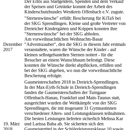
Der Erlös aus Startgeldern, Spenden und dem Verkauf
der Speisen und Getränke kommt der Arbeit des
Kinderschutzbundes Westkreis Offenbach e.V. zugute.
"Sternenwünsche" erfüllt: Bescherung für KiTaS bei
der SKG Sprendlingen. Kleine und große Vertreter von
Dreieicher Kindergärten und Krippen konnten ihre
"Sternenwünsche" bei der SKG abholen.
Am vorweihnachtlichen Weihnachts-Basar
Dezember
"Adventszauber", den die SKG in diesem Jahr erstmals
2017
veranstaltete, waren die Wünsche der Kinder - auf
kleinen selbstgebastelten Sternen notiert - für die
Besucher an einem Wunschbaum befestigt. Diese
konnten die Wünsche direkt abpflücken, erfüllen und
bei der SKG abgeben, wo nun die vorweihnachtliche
Bescherung erfolgte.
Gaumeisterschaften 2018 in Dreieich-Sprendlingen.
In der Max-Eyth-Schule in Dreieich-Sprendlingen
fanden die Gaumeisterschaften der Turngaue
Offenbach-Hanau, Frankfurt und Main-Taunus statt,
ausgerichtet wurden die Wettkämpfe von der SKG
Sprendlingen, die mit insgesamt 31 Gymnastinnen
verschiedener Alters- und Leistungsklassen teilnahmen.
Die besten Leistungen lieferten sicherlich Melissa Kar
19. März
und Larissa Baba ab. Sie sicherten sich den
2018
Gaumeistertitel in der Schülerleistungsklasse 10 sowie