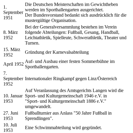
Die Deutschen Meisterschaften im Gewichtheben
1.
werden im Sporthallengarten ausgerichtet.
September
Der Bundesvorstand bedankt sich ausdrücklich für die
1951
mustergültige Organisation.
Bei der Generalversammlung bestehen im Verein
8. März
folgende Abteilungen: Fußball, Gesang, Handball,
1952
Leichtathletik, Spielleute, Schwerathletik, Theater und
Turnen.
15. März
Gründung der Karnevalsabteilung
1952
Auf- und Ausbau einer festen Sommerbühne im
April 1952
Sporthallengarten.
7.
September
Internationaler Ringkampf gegen Linz/Österreich
1952
Auf Veranlassung des Amtsgerichts Langen wird die
10. Januar
Sport- und Kulturgemeinschaft 1946 e.V. in
1953
"Sport- und Kulturgemeinschaft 1886 e.V."
umgewandelt.
27. Juni
Fußballturnier aus Anlass "50 Jahre Fußball in
1953
Sprendlingen".
10. Juli
Eine Schwimmabteilung wird gegründet.
1953