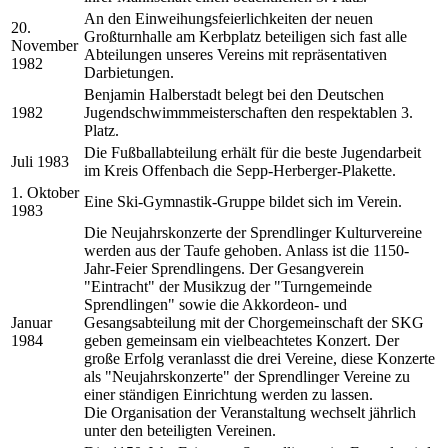
An den Einweihungsfeierlichkeiten der neuen
20.
Großturnhalle am Kerbplatz beteiligen sich fast alle
November
Abteilungen unseres Vereins mit repräsentativen
1982
Darbietungen.
Benjamin Halberstadt belegt bei den Deutschen
1982
Jugendschwimmmeisterschaften den respektablen 3.
Platz.
Die Fußballabteilung erhält für die beste Jugendarbeit
Juli 1983
im Kreis Offenbach die Sepp-Herberger-Plakette.
1. Oktober
Eine Ski-Gymnastik-Gruppe bildet sich im Verein.
1983
Die Neujahrskonzerte der Sprendlinger Kulturvereine
werden aus der Taufe gehoben. Anlass ist die 1150-
Jahr-Feier Sprendlingens. Der Gesangverein
"Eintracht" der Musikzug der "Turngemeinde
Sprendlingen" sowie die Akkordeon- und
Januar
Gesangsabteilung mit der Chorgemeinschaft der SKG
1984
geben gemeinsam ein vielbeachtetes Konzert. Der
große Erfolg veranlasst die drei Vereine, diese Konzerte
als "Neujahrskonzerte" der Sprendlinger Vereine zu
einer ständigen Einrichtung werden zu lassen.
Die Organisation der Veranstaltung wechselt jährlich
unter den beteiligten Vereinen.