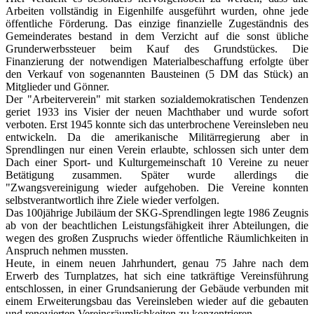
Arbeiten vollständig in Eigenhilfe ausgeführt wurden, ohne jede
öffentliche Förderung. Das einzige finanzielle Zugeständnis des
Gemeinderates bestand in dem Verzicht auf die sonst übliche
Grunderwerbssteuer beim Kauf des Grundstückes. Die
Finanzierung der notwendigen Materialbeschaffung erfolgte über
den Verkauf von sogenannten Bausteinen (5 DM das Stück) an
Mitglieder und Gönner.
Der "Arbeiterverein" mit starken sozialdemokratischen Tendenzen
geriet 1933 ins Visier der neuen Machthaber und wurde sofort
verboten. Erst 1945 konnte sich das unterbrochene Vereinsleben neu
entwickeln. Da die amerikanische Militärregierung aber in
Sprendlingen nur einen Verein erlaubte, schlossen sich unter dem
Dach einer Sport- und Kulturgemeinschaft 10 Vereine zu neuer
Betätigung zusammen. Später wurde allerdings die
"Zwangsvereinigung wieder aufgehoben. Die Vereine konnten
selbstverantwortlich ihre Ziele wieder verfolgen.
Das 100jährige Jubiläum der SKG-Sprendlingen legte 1986 Zeugnis
ab von der beachtlichen Leistungsfähigkeit ihrer Abteilungen, die
wegen des großen Zuspruchs wieder öffentliche Räumlichkeiten in
Anspruch nehmen mussten.
Heute, in einem neuen Jahrhundert, genau 75 Jahre nach dem
Erwerb des Turnplatzes, hat sich eine tatkräftige Vereinsführung
entschlossen, in einer Grundsanierung der Gebäude verbunden mit
einem Erweiterungsbau das Vereinsleben wieder auf die gebauten
und renovierten Vereinsräumlichkeiten zu konzentrieren.