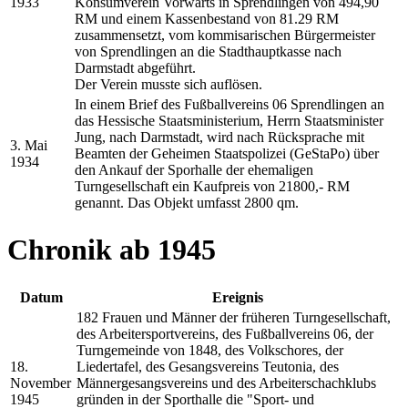
1933
Konsumverein Vorwärts in Sprendlingen von 494,90
RM und einem Kassenbestand von 81.29 RM
zusammensetzt, vom kommisarischen Bürgermeister
von Sprendlingen an die Stadthauptkasse nach
Darmstadt abgeführt.
Der Verein musste sich auflösen.
In einem Brief des Fußballvereins 06 Sprendlingen an
das Hessische Staatsministerium, Herrn Staatsminister
Jung, nach Darmstadt, wird nach Rücksprache mit
3. Mai
Beamten der Geheimen Staatspolizei (GeStaPo) über
1934
den Ankauf der Sporhalle der ehemaligen
Turngesellschaft ein Kaufpreis von 21800,- RM
genannt. Das Objekt umfasst 2800 qm.
Chronik ab 1945
Datum
Ereignis
182 Frauen und Männer der früheren Turngesellschaft,
des Arbeitersportvereins, des Fußballvereins 06, der
Turngemeinde von 1848, des Volkschores, der
18.
Liedertafel, des Gesangsvereins Teutonia, des
November
Männergesangsvereins und des Arbeiterschachklubs
1945
gründen in der Sporthalle die "Sport- und