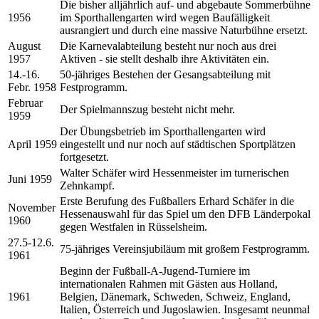
Die bisher alljährlich auf- und abgebaute Sommerbühne
1956
im Sporthallengarten wird wegen Baufälligkeit
ausrangiert und durch eine massive Naturbühne ersetzt.
August
Die Karnevalabteilung besteht nur noch aus drei
1957
Aktiven - sie stellt deshalb ihre Aktivitäten ein.
14.-16.
50-jähriges Bestehen der Gesangsabteilung mit
Febr. 1958
Festprogramm.
Februar
Der Spielmannszug besteht nicht mehr.
1959
Der Übungsbetrieb im Sporthallengarten wird
April 1959
eingestellt und nur noch auf städtischen Sportplätzen
fortgesetzt.
Walter Schäfer wird Hessenmeister im turnerischen
Juni 1959
Zehnkampf.
Erste Berufung des Fußballers Erhard Schäfer in die
November
Hessenauswahl für das Spiel um den DFB Länderpokal
1960
gegen Westfalen in Rüsselsheim.
27.5-12.6.
75-jähriges Vereinsjubiläum mit großem Festprogramm.
1961
Beginn der Fußball-A-Jugend-Turniere im
internationalen Rahmen mit Gästen aus Holland,
1961
Belgien, Dänemark, Schweden, Schweiz, England,
Italien, Österreich und Jugoslawien. Insgesamt neunmal