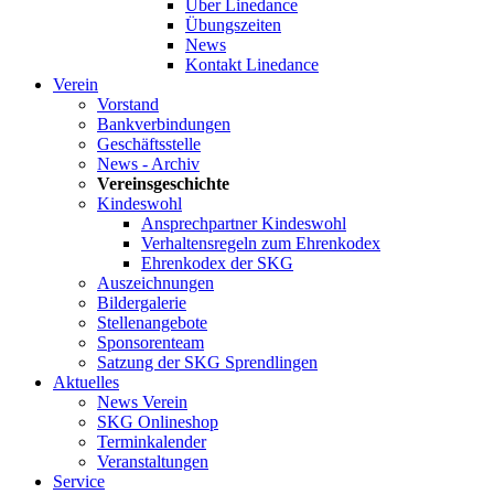
Über Linedance
Übungszeiten
News
Kontakt Linedance
Verein
Vorstand
Bankverbindungen
Geschäftsstelle
News - Archiv
Vereinsgeschichte
Kindeswohl
Ansprechpartner Kindeswohl
Verhaltensregeln zum Ehrenkodex
Ehrenkodex der SKG
Auszeichnungen
Bildergalerie
Stellenangebote
Sponsorenteam
Satzung der SKG Sprendlingen
Aktuelles
News Verein
SKG Onlineshop
Terminkalender
Veranstaltungen
Service