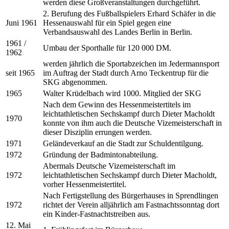
werden diese Großveranstaltungen durchgeführt.
2. Berufung des Fußballspielers Erhard Schäfer in die
Juni 1961
Hessenauswahl für ein Spiel gegen eine
Verbandsauswahl des Landes Berlin in Berlin.
1961 /
Umbau der Sporthalle für 120 000 DM.
1962
werden jährlich die Sportabzeichen im Jedermannsport
seit 1965
im Auftrag der Stadt durch Arno Teckentrup für die
SKG abgenommen.
1965
Walter Krüdelbach wird 1000. Mitglied der SKG
Nach dem Gewinn des Hessenmeistertitels im
leichtathletischen Sechskampf durch Dieter Macholdt
1970
konnte von ihm auch die Deutsche Vizemeisterschaft in
dieser Disziplin errungen werden.
1971
Geländeverkauf an die Stadt zur Schuldentilgung.
1972
Gründung der Badmintonabteilung.
Abermals Deutsche Vizemeisterschaft im
1972
leichtathletischen Sechskampf durch Dieter Macholdt,
vorher Hessenmeistertitel.
Nach Fertigstellung des Bürgerhauses in Sprendlingen
1972
richtet der Verein alljährlich am Fastnachtssonntag dort
ein Kinder-Fastnachtstreiben aus.
12. Mai