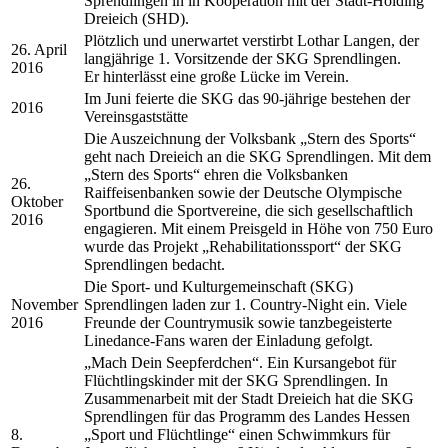
Sprendlingen in in Kooperation mit der Stadt-Holding
Dreieich (SHD).
Plötzlich und unerwartet verstirbt Lothar Langen, der
26. April
langjährige 1. Vorsitzende der SKG Sprendlingen.
2016
Er hinterlässt eine große Lücke im Verein.
Im Juni feierte die SKG das 90-jährige bestehen der
2016
Vereinsgaststätte
Die Auszeichnung der Volksbank „Stern des Sports“
geht nach Dreieich an die SKG Sprendlingen. Mit dem
„Stern des Sports“ ehren die Volksbanken
26.
Raiffeisenbanken sowie der Deutsche Olympische
Oktober
Sportbund die Sportvereine, die sich gesellschaftlich
2016
engagieren. Mit einem Preisgeld in Höhe von 750 Euro
wurde das Projekt „Rehabilitationssport“ der SKG
Sprendlingen bedacht.
Die Sport- und Kulturgemeinschaft (SKG)
November
Sprendlingen laden zur 1. Country-Night ein. Viele
2016
Freunde der Countrymusik sowie tanzbegeisterte
Linedance-Fans waren der Einladung gefolgt.
„Mach Dein Seepferdchen“. Ein Kursangebot für
Flüchtlingskinder mit der SKG Sprendlingen. In
Zusammenarbeit mit der Stadt Dreieich hat die SKG
Sprendlingen für das Programm des Landes Hessen
8.
„Sport und Flüchtlinge“ einen Schwimmkurs für