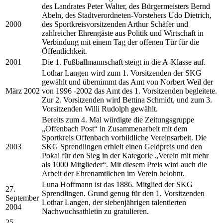
des Landrates Peter Walter, des Bürgermeisters Bernd
Abeln, des Stadtverordneten-Vorstehers Udo Dietrich,
2000
des Sportkreisvorsitzenden Arthur Schäfer und
zahlreicher Ehrengäste aus Politik und Wirtschaft in
Verbindung mit einem Tag der offenen Tür für die
Öffentlichkeit.
2001
Die 1. Fußballmannschaft steigt in die A-Klasse auf.
Lothar Langen wird zum 1. Vorsitzenden der SKG
gewählt und übernimmt das Amt von Norbert Weil der
März 2002
von 1996 -2002 das Amt des 1. Vorsitzenden begleitete.
Zur 2. Vorsitzenden wird Bettina Schmidt, und zum 3.
Vorsitzenden Willi Rudolph gewählt.
Bereits zum 4. Mal würdigte die Zeitungsgruppe
„Offenbach Post“ in Zusammenarbeit mit dem
Sportkreis Offenbach vorbildliche Vereinsarbeit. Die
2003
SKG Sprendlingen erhielt einen Geldpreis und den
Pokal für den Sieg in der Kategorie „Verein mit mehr
als 1000 Mitglieder“. Mit diesem Preis wird auch die
Arbeit der Ehrenamtlichen im Verein belohnt.
Luna Hoffmann ist das 1886. Mitglied der SKG
27.
Sprendlingen. Grund genug für den 1. Vorsitzenden
September
Lothar Langen, der siebenjährigen talentierten
2004
Nachwuchsathletin zu gratulieren.
25.