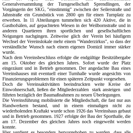
Generalversammlung der Turngesellschaft Sprendlingen, der
Vorgängerin der SKG, "einstimmig" zwischen der Seilerstraße und
Jahnstraße ein Grundstück von 2800 qm für einen Turnplatz zu
erwerben. In 11 Abteilungen tummelten sich 420 Aktive, die in
Gasthofsälen, auf gepachteten Wiesen in der Weilbornstraße und in
anderen Quartieren ihren sportlichen und gesellschaftlichen
Neigungen nachgingen. Zeitweise glich der Verein bei häufigem
Wechsel der Vereinslokale mehr einem "Wanderzirkus", so dass der
verständliche Wunsch nach einem eigenen Domizil immer stärker
wurde.
Nach dem Vereinsbeschluss erfolgte die endgültige Besitzübergabe
am 15. Oktober des gleichen Jahres. Sofort wurde der Platz
eingezäunt und in Betrieb genommen. Der angedachte Bau eines
Vereinshauses mit eventuell einer Turnhalle wurde angesichts von
Finanzierungsproblemen für einen späteren Zeitpunkt vorgesehen.
Doch die Vereinsaktivitäten beeindruckten weite Kreise der
Einwohnerschaft, ließen die Mitgliederzahlen stark ansteigen und
führten bezüglich der Baumaßnahmen zu neuen Überlegungen.
Die Vereinsführung mobilisierte die Mitgliedschaft, die fast nur aus
Handwerkern bestand, und in einem einmaligen nicht zu
wiederholenden Kraftakt wurde schon 1926 das Vereinshaus gebaut
und in Betrieb genommen. 1927 erfolgte der Bau der Sporthalle, die
am 17. Dezember des gleichen Jahres noch eingeweiht werden
konnte.
Hier verdient es besonders hervorgehoben zu werden, dass alle