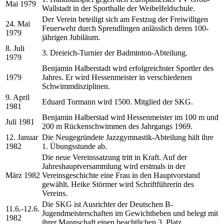
Mai 1979
Wallstadt in der Sporthalle der Weibelfeldschule.
Der Verein beteiligt sich am Festzug der Freiwilligen
24. Mai
Feuerwehr durch Sprendlingen anlässlich deren 100-
1979
jährigen Jubiläum.
8. Juli
3. Dreieich-Turnier der Badminton-Abteilung.
1979
Benjamin Halberstadt wird erfolgreichster Sportler des
1979
Jahres. Er wird Hessenmeister in verschiedenen
Schwimmdisziplinen.
9. April
Eduard Tormann wird 1500. Mitglied der SKG.
1981
Benjamin Halberstad wird Hessenmeister im 100 m und
Juli 1981
200 m Rückenschwimmen des Jahrgangs 1969.
12. Januar
Die Neugegründete Jazzgymnastik-Abteilung hält ihre
1982
1. Übungsstunde ab.
Die neue Vereinssatzung tritt in Kraft. Auf der
Jahreshauptversammlung wird erstmals in der
März 1982
Vereinsgeschichte eine Frau in den Hauptvorstand
gewählt. Heike Störmer wird Schriftführerin des
Vereins.
Die SKG ist Ausrichter der Deutschen B-
11.6.-12.6.
Jugendmeisterschaften im Gewichtheben und belegt mit
1982
ihrer Mannschaft einen beachtlichen 3. Platz.