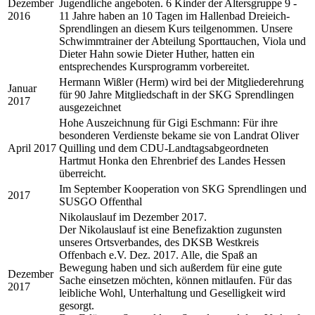
Dezember
Jugendliche angeboten. 6 Kinder der Altersgruppe 9 -
2016
11 Jahre haben an 10 Tagen im Hallenbad Dreieich-
Sprendlingen an diesem Kurs teilgenommen. Unsere
Schwimmtrainer der Abteilung Sporttauchen, Viola und
Dieter Hahn sowie Dieter Huther, hatten ein
entsprechendes Kursprogramm vorbereitet.
Hermann Wißler (Herm) wird bei der Mitgliederehrung
Januar
für 90 Jahre Mitgliedschaft in der SKG Sprendlingen
2017
ausgezeichnet
Hohe Auszeichnung für Gigi Eschmann: Für ihre
besonderen Verdienste bekame sie von Landrat Oliver
April 2017
Quilling und dem CDU-Landtagsabgeordneten
Hartmut Honka den Ehrenbrief des Landes Hessen
überreicht.
Im September Kooperation von SKG Sprendlingen und
2017
SUSGO Offenthal
Nikolauslauf im Dezember 2017.
Der Nikolauslauf ist eine Benefizaktion zugunsten
unseres Ortsverbandes, des DKSB Westkreis
Offenbach e.V. Dez. 2017. Alle, die Spaß an
Bewegung haben und sich außerdem für eine gute
Dezember
Sache einsetzen möchten, können mitlaufen. Für das
2017
leibliche Wohl, Unterhaltung und Geselligkeit wird
gesorgt.