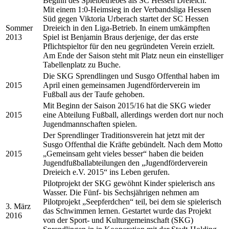
Beginn des Spielbetriebes als SC Hessen Dreieich.
Mit einem 1:0-Heimsieg in der Verbandsliga Hessen
Süd gegen Viktoria Urberach startet der SC Hessen
Sommer
Dreieich in den Liga-Betrieb. In einem umkämpften
2013
Spiel ist Benjamin Braus derjenige, der das erste
Pflichtspieltor für den neu gegründeten Verein erzielt.
Am Ende der Saison steht mit Platz neun ein einstelliger
Tabellenplatz zu Buche.
Die SKG Sprendlingen und Susgo Offenthal haben im
2015
April einen gemeinsamen Jugendförderverein im
Fußball aus der Taufe gehoben.
Mit Beginn der Saison 2015/16 hat die SKG wieder
2015
eine Abteilung Fußball, allerdings werden dort nur noch
Jugendmannschaften spielen.
Der Sprendlinger Traditionsverein hat jetzt mit der
Susgo Offenthal die Kräfte gebündelt. Nach dem Motto
2015
„Gemeinsam geht vieles besser“ haben die beiden
Jugendfußballabteilungen den „Jugendförderverein
Dreieich e.V. 2015“ ins Leben gerufen.
Pilotprojekt der SKG gewöhnt Kinder spielerisch ans
Wasser. Die Fünf- bis Sechsjährigen nehmen am
Pilotprojekt „Seepferdchen“ teil, bei dem sie spielerisch
3. März
das Schwimmen lernen. Gestartet wurde das Projekt
2016
von der Sport- und Kulturgemeinschaft (SKG)