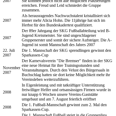
2007
Sie konnten jedoch nicht alle möglichen Platzierungen
erreichen. Freud und Leid schmiedet die Gruppe
zusammen.
Als herausragendes Nachwuchstalent kristallisiert sich
2007
immer mehr Alicia Hohn. Die 11jährige hat sich im
Herbst für den Bundeskadertest qualifiziert.
Der 89er Jahrgang der SKG Fußballabteilung wird B-
Jugend Kreismeister. Sie sind ungeschlagener
2007
Gruppenerster und somit der sichere Aufsteiger. Die A-
Jugend ist somit Mannschaft des Jahres 2007
22. Juli
Die 1. Mannschaft der SKG sprendlingen gewinnt den
2007
Sparkassen-Cup
Der Karnevalsverein "Die Bremser" finden in der SKG
eine neue Heimat für ihre Trainingsstunden und
November
Veranstaltungen. Durch den Velust des Bürgersaals in
2007
Buchschlag hatten sie dort keine Möglichkeit mehr ihr
Vereinsleben weiterzuführen.
In Eigenleistung und mit tatkräftiger Unterstützung
freiwilliger Helfer und ortsansässigen Firmen wurde in
2008
nur knapp 6 Wochen unsere Vereins-Gaststätte
umgebaut und am 7. August feierlich eröffnet
Die 1. Fußball-Mannschaft gewinnt zum 2. Mal den
2008
Sparkassen-Cup.
Die 1. Mannschaft Fußball steigt in die Gruppenliga