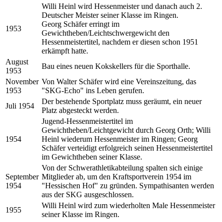
Willi Heinl wird Hessenmeister und danach auch 2.
Deutscher Meister seiner Klasse im Ringen.
Georg Schäfer erringt im
1953
Gewichtheben/Leichtschwergewicht den
Hessenmeistertitel, nachdem er diesen schon 1951
erkämpft hatte.
August
Bau eines neuen Kokskellers für die Sporthalle.
1953
November
Von Walter Schäfer wird eine Vereinszeitung, das
1953
"SKG-Echo" ins Leben gerufen.
Der bestehende Sportplatz muss geräumt, ein neuer
Juli 1954
Platz abgesteckt werden.
Jugend-Hessenmeistertitel im
Gewichtheben/Leichtgewicht durch Georg Orth; Willi
1954
Heinl wiederum Hessenmeister im Ringen; Georg
Schäfer verteidigt erfolgreich seinen Hessenmeistertitel
im Gewichtheben seiner Klasse.
Von der Schwerathletikabteilung spalten sich einige
September
Mitglieder ab, um den Kraftsportverein 1954 im
1954
"Hessischen Hof" zu gründen. Sympathisanten werden
aus der SKG ausgeschlossen.
Willi Heinl wird zum wiederholten Male Hessenmeister
1955
seiner Klasse im Ringen.