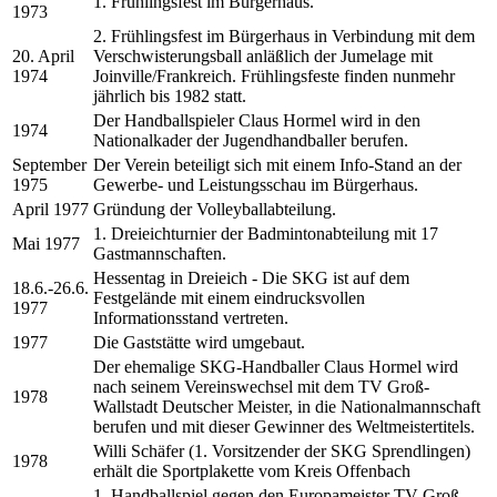
1. Frühlingsfest im Bürgerhaus.
1973
2. Frühlingsfest im Bürgerhaus in Verbindung mit dem
20. April
Verschwisterungsball anläßlich der Jumelage mit
1974
Joinville/Frankreich. Frühlingsfeste finden nunmehr
jährlich bis 1982 statt.
Der Handballspieler Claus Hormel wird in den
1974
Nationalkader der Jugendhandballer berufen.
September
Der Verein beteiligt sich mit einem Info-Stand an der
1975
Gewerbe- und Leistungsschau im Bürgerhaus.
April 1977
Gründung der Volleyballabteilung.
1. Dreieichturnier der Badmintonabteilung mit 17
Mai 1977
Gastmannschaften.
Hessentag in Dreieich - Die SKG ist auf dem
18.6.-26.6.
Festgelände mit einem eindrucksvollen
1977
Informationsstand vertreten.
1977
Die Gaststätte wird umgebaut.
Der ehemalige SKG-Handballer Claus Hormel wird
nach seinem Vereinswechsel mit dem TV Groß-
1978
Wallstadt Deutscher Meister, in die Nationalmannschaft
berufen und mit dieser Gewinner des Weltmeistertitels.
Willi Schäfer (1. Vorsitzender der SKG Sprendlingen)
1978
erhält die Sportplakette vom Kreis Offenbach
1. Handballspiel gegen den Europameister TV Groß-