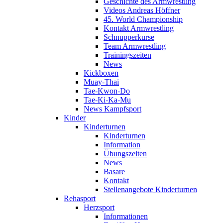
Geschichte des Armwrestling
Videos Andreas Höffner
45. World Championship
Kontakt Armwrestling
Schnupperkurse
Team Armwrestling
Trainingszeiten
News
Kickboxen
Muay-Thai
Tae-Kwon-Do
Tae-Ki-Ka-Mu
News Kampfsport
Kinder
Kinderturnen
Kinderturnen
Information
Übungszeiten
News
Basare
Kontakt
Stellenangebote Kinderturnen
Rehasport
Herzsport
Informationen