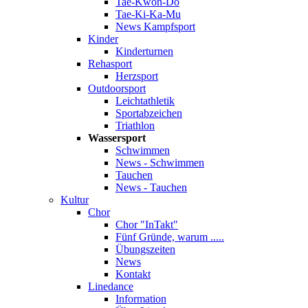
Tae-Kwon-Do
Tae-Ki-Ka-Mu
News Kampfsport
Kinder
Kinderturnen
Rehasport
Herzsport
Outdoorsport
Leichtathletik
Sportabzeichen
Triathlon
Wassersport
Schwimmen
News - Schwimmen
Tauchen
News - Tauchen
Kultur
Chor
Chor "InTakt"
Fünf Gründe, warum .....
Übungszeiten
News
Kontakt
Linedance
Information