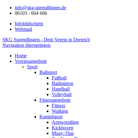
info@skg-sprendlingen.de
06103 - 604 666
Infobildschirm
Webmail
SKG Sprendlingen - Dein Verein in Dreieich
Navigation überspringen
Home
Vereinsangebote
Sport
Ballsport
Fußball
Badminton
Handball
Volleyball
Fitnessangebote
Fitness
Walking
Kampfsport
Armwrestling
Kickboxen
Muay-Thai