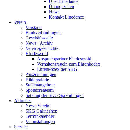
Über Linedance
Übungszeiten
News
Kontakt Linedance
Verein
Vorstand
Bankverbindungen
Geschäftsstelle
News - Archiv
Vereinsgeschichte
Kindeswohl
Ansprechpartner Kindeswohl
Verhaltensregeln zum Ehrenkodex
Ehrenkodex der SKG
Auszeichnungen
Bildergalerie
Stellenangebote
Sponsorenteam
Satzung der SKG Sprendlingen
Aktuelles
News Verein
SKG Onlineshop
Terminkalender
Veranstaltungen
Service