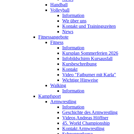
Handball
Volleyball
Information
Wir über uns
Kontakt und Trainingszeiten
News
Fitnessangebote
Fitness
Information
Kursplan Sommerferien 2026
Infobildschirm Kursausfall
Kursbeschreibung
Kontakt
Video "Fatburner mit Karla"
Wichtige Hinweise
Walking
Information
Kampfsport
Armwrestling
Information
Geschichte des Armwrestling
Videos Andreas Höffner
45. World Championship
Kontakt Armwrestling
Schnupperkurse