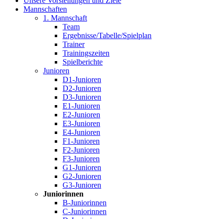
Unsere Vorstellungen und Ziele
Mannschaften
1. Mannschaft
Team
Ergebnisse/Tabelle/Spielplan
Trainer
Trainingszeiten
Spielberichte
Junioren
D1-Junioren
D2-Junioren
D3-Junioren
E1-Junioren
E2-Junioren
E3-Junioren
E4-Junioren
F1-Junioren
F2-Junioren
F3-Junioren
G1-Junioren
G2-Junioren
G3-Junioren
Juniorinnen
B-Juniorinnen
C-Juniorinnen