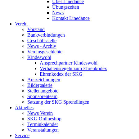
Über Linedance
Übungszeiten
News
Kontakt Linedance
Verein
Vorstand
Bankverbindungen
Geschäftsstelle
News - Archiv
Vereinsgeschichte
Kindeswohl
Ansprechpartner Kindeswohl
Verhaltensregeln zum Ehrenkodex
Ehrenkodex der SKG
Auszeichnungen
Bildergalerie
Stellenangebote
Sponsorenteam
Satzung der SKG Sprendlingen
Aktuelles
News Verein
SKG Onlineshop
Terminkalender
Veranstaltungen
Service