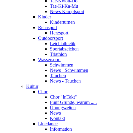
Tae-Kwon-Do
Tae-Ki-Ka-Mu
News Kampfsport
Kinder
Kinderturnen
Rehasport
Herzsport
Outdoorsport
Leichtathletik
Sportabzeichen
Triathlon
Wassersport
Schwimmen
News - Schwimmen
Tauchen
News - Tauchen
Kultur
Chor
Chor "InTakt"
Fünf Gründe, warum .....
Übungszeiten
News
Kontakt
Linedance
Information