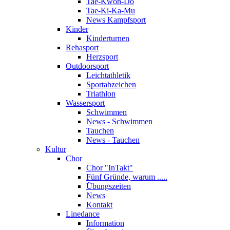
Tae-Kwon-Do
Tae-Ki-Ka-Mu
News Kampfsport
Kinder
Kinderturnen
Rehasport
Herzsport
Outdoorsport
Leichtathletik
Sportabzeichen
Triathlon
Wassersport
Schwimmen
News - Schwimmen
Tauchen
News - Tauchen
Kultur
Chor
Chor "InTakt"
Fünf Gründe, warum .....
Übungszeiten
News
Kontakt
Linedance
Information