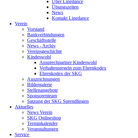
Über Linedance
Übungszeiten
News
Kontakt Linedance
Verein
Vorstand
Bankverbindungen
Geschäftsstelle
News - Archiv
Vereinsgeschichte
Kindeswohl
Ansprechpartner Kindeswohl
Verhaltensregeln zum Ehrenkodex
Ehrenkodex der SKG
Auszeichnungen
Bildergalerie
Stellenangebote
Sponsorenteam
Satzung der SKG Sprendlingen
Aktuelles
News Verein
SKG Onlineshop
Terminkalender
Veranstaltungen
Service