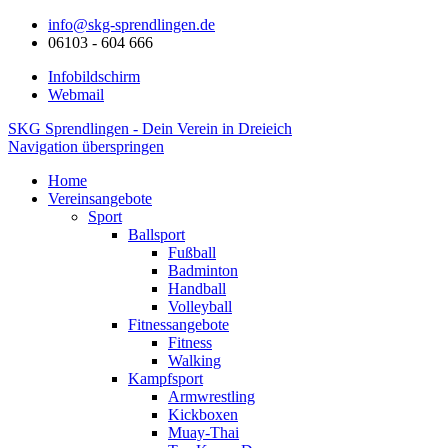
info@skg-sprendlingen.de
06103 - 604 666
Infobildschirm
Webmail
SKG Sprendlingen - Dein Verein in Dreieich
Navigation überspringen
Home
Vereinsangebote
Sport
Ballsport
Fußball
Badminton
Handball
Volleyball
Fitnessangebote
Fitness
Walking
Kampfsport
Armwrestling
Kickboxen
Muay-Thai