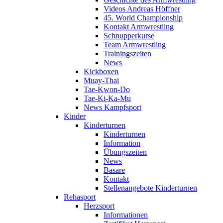
Videos Andreas Höffner
45. World Championship
Kontakt Armwrestling
Schnupperkurse
Team Armwrestling
Trainingszeiten
News
Kickboxen
Muay-Thai
Tae-Kwon-Do
Tae-Ki-Ka-Mu
News Kampfsport
Kinder
Kinderturnen
Kinderturnen
Information
Übungszeiten
News
Basare
Kontakt
Stellenangebote Kinderturnen
Rehasport
Herzsport
Informationen