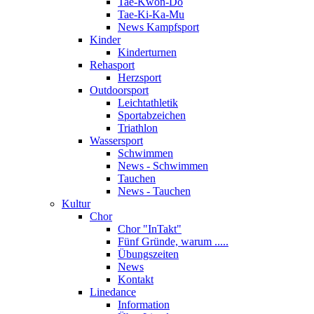
Tae-Kwon-Do
Tae-Ki-Ka-Mu
News Kampfsport
Kinder
Kinderturnen
Rehasport
Herzsport
Outdoorsport
Leichtathletik
Sportabzeichen
Triathlon
Wassersport
Schwimmen
News - Schwimmen
Tauchen
News - Tauchen
Kultur
Chor
Chor "InTakt"
Fünf Gründe, warum .....
Übungszeiten
News
Kontakt
Linedance
Information