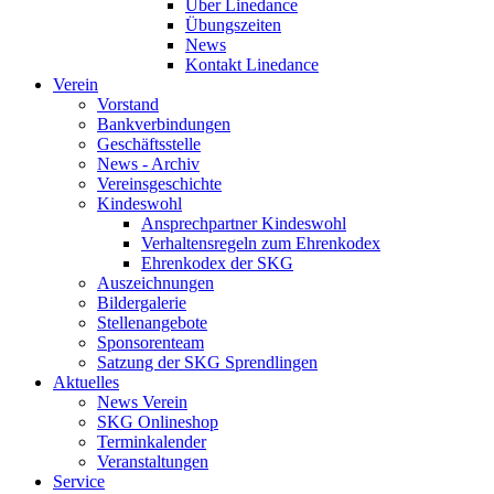
Über Linedance
Übungszeiten
News
Kontakt Linedance
Verein
Vorstand
Bankverbindungen
Geschäftsstelle
News - Archiv
Vereinsgeschichte
Kindeswohl
Ansprechpartner Kindeswohl
Verhaltensregeln zum Ehrenkodex
Ehrenkodex der SKG
Auszeichnungen
Bildergalerie
Stellenangebote
Sponsorenteam
Satzung der SKG Sprendlingen
Aktuelles
News Verein
SKG Onlineshop
Terminkalender
Veranstaltungen
Service