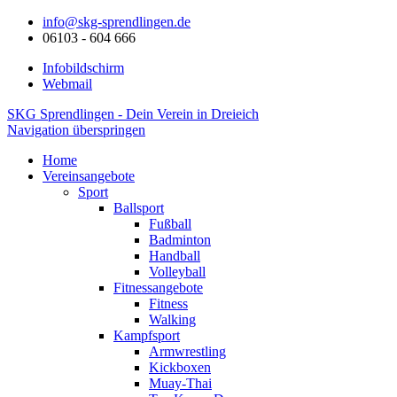
info@skg-sprendlingen.de
06103 - 604 666
Infobildschirm
Webmail
SKG Sprendlingen - Dein Verein in Dreieich
Navigation überspringen
Home
Vereinsangebote
Sport
Ballsport
Fußball
Badminton
Handball
Volleyball
Fitnessangebote
Fitness
Walking
Kampfsport
Armwrestling
Kickboxen
Muay-Thai