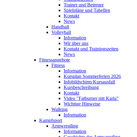
Trainer und Betreuer
Spielpläne und Tabellen
Kontakt
News
Handball
Volleyball
Information
Wir über uns
Kontakt und Trainingszeiten
News
Fitnessangebote
Fitness
Information
Kursplan Sommerferien 2026
Infobildschirm Kursausfall
Kursbeschreibung
Kontakt
Video "Fatburner mit Karla"
Wichtige Hinweise
Walking
Information
Kampfsport
Armwrestling
Information
Geschichte des Armwrestling