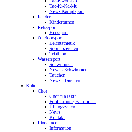
Tae-Kwon-Do
Tae-Ki-Ka-Mu
News Kampfsport
Kinder
Kinderturnen
Rehasport
Herzsport
Outdoorsport
Leichtathletik
Sportabzeichen
Triathlon
Wassersport
Schwimmen
News - Schwimmen
Tauchen
News - Tauchen
Kultur
Chor
Chor "InTakt"
Fünf Gründe, warum .....
Übungszeiten
News
Kontakt
Linedance
Information