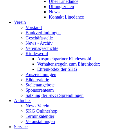
Über Linedance
Übungszeiten
News
Kontakt Linedance
Verein
Vorstand
Bankverbindungen
Geschäftsstelle
News - Archiv
Vereinsgeschichte
Kindeswohl
Ansprechpartner Kindeswohl
Verhaltensregeln zum Ehrenkodex
Ehrenkodex der SKG
Auszeichnungen
Bildergalerie
Stellenangebote
Sponsorenteam
Satzung der SKG Sprendlingen
Aktuelles
News Verein
SKG Onlineshop
Terminkalender
Veranstaltungen
Service