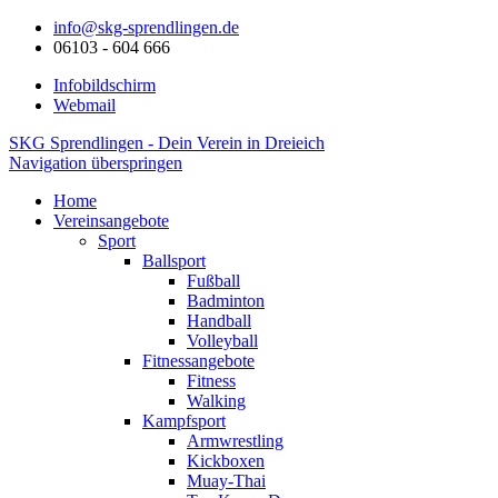
info@skg-sprendlingen.de
06103 - 604 666
Infobildschirm
Webmail
SKG Sprendlingen - Dein Verein in Dreieich
Navigation überspringen
Home
Vereinsangebote
Sport
Ballsport
Fußball
Badminton
Handball
Volleyball
Fitnessangebote
Fitness
Walking
Kampfsport
Armwrestling
Kickboxen
Muay-Thai