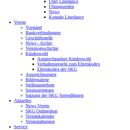
Über Linedance
Übungszeiten
News
Kontakt Linedance
Verein
Vorstand
Bankverbindungen
Geschäftsstelle
News - Archiv
Vereinsgeschichte
Kindeswohl
Ansprechpartner Kindeswohl
Verhaltensregeln zum Ehrenkodex
Ehrenkodex der SKG
Auszeichnungen
Bildergalerie
Stellenangebote
Sponsorenteam
Satzung der SKG Sprendlingen
Aktuelles
News Verein
SKG Onlineshop
Terminkalender
Veranstaltungen
Service