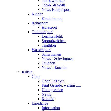
Tae-Kwon-Do
Tae-Ki-Ka-Mu
News Kampfsport
Kinder
Kinderturnen
Rehasport
Herzsport
Outdoorsport
Leichtathletik
Sportabzeichen
Triathlon
Wassersport
Schwimmen
News - Schwimmen
Tauchen
News - Tauchen
Kultur
Chor
Chor "InTakt"
Fünf Gründe, warum .....
Übungszeiten
News
Kontakt
Linedance
Information