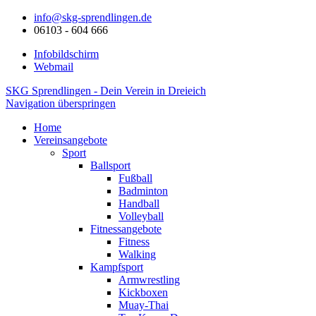
info@skg-sprendlingen.de
06103 - 604 666
Infobildschirm
Webmail
SKG Sprendlingen - Dein Verein in Dreieich
Navigation überspringen
Home
Vereinsangebote
Sport
Ballsport
Fußball
Badminton
Handball
Volleyball
Fitnessangebote
Fitness
Walking
Kampfsport
Armwrestling
Kickboxen
Muay-Thai