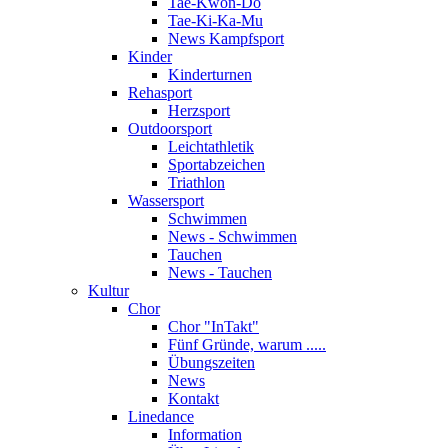
Tae-Kwon-Do
Tae-Ki-Ka-Mu
News Kampfsport
Kinder
Kinderturnen
Rehasport
Herzsport
Outdoorsport
Leichtathletik
Sportabzeichen
Triathlon
Wassersport
Schwimmen
News - Schwimmen
Tauchen
News - Tauchen
Kultur
Chor
Chor "InTakt"
Fünf Gründe, warum .....
Übungszeiten
News
Kontakt
Linedance
Information