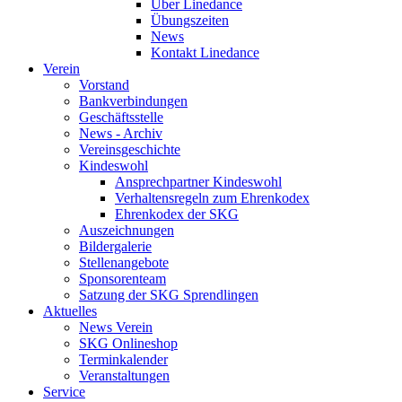
Über Linedance
Übungszeiten
News
Kontakt Linedance
Verein
Vorstand
Bankverbindungen
Geschäftsstelle
News - Archiv
Vereinsgeschichte
Kindeswohl
Ansprechpartner Kindeswohl
Verhaltensregeln zum Ehrenkodex
Ehrenkodex der SKG
Auszeichnungen
Bildergalerie
Stellenangebote
Sponsorenteam
Satzung der SKG Sprendlingen
Aktuelles
News Verein
SKG Onlineshop
Terminkalender
Veranstaltungen
Service