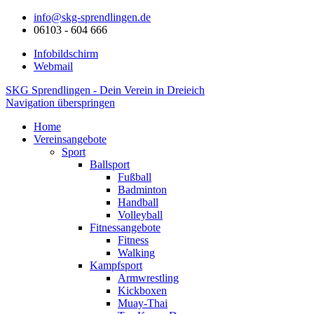
info@skg-sprendlingen.de
06103 - 604 666
Infobildschirm
Webmail
SKG Sprendlingen - Dein Verein in Dreieich
Navigation überspringen
Home
Vereinsangebote
Sport
Ballsport
Fußball
Badminton
Handball
Volleyball
Fitnessangebote
Fitness
Walking
Kampfsport
Armwrestling
Kickboxen
Muay-Thai