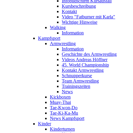
Infobildschirm Kursausfall
Kursbeschreibung
Kontakt
Video "Fatburner mit Karla"
Wichtige Hinweise
Walking
Information
Kampfsport
Armwrestling
Information
Geschichte des Armwrestling
Videos Andreas Höffner
45. World Championship
Kontakt Armwrestling
Schnupperkurse
Team Armwrestling
Trainingszeiten
News
Kickboxen
Muay-Thai
Tae-Kwon-Do
Tae-Ki-Ka-Mu
News Kampfsport
Kinder
Kinderturnen