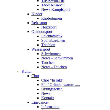
Tae-Kwon-Do
Tae-Ki-Ka-Mu
News Kampfsport
Kinder
Kinderturnen
Rehasport
Herzsport
Outdoorsport
Leichtathletik
Sportabzeichen
Triathlon
Wassersport
Schwimmen
News - Schwimmen
Tauchen
News - Tauchen
Kultur
Chor
Chor "InTakt"
Fünf Gründe, warum .....
Übungszeiten
News
Kontakt
Linedance
Information