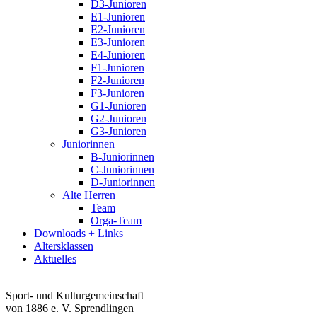
D3-Junioren
E1-Junioren
E2-Junioren
E3-Junioren
E4-Junioren
F1-Junioren
F2-Junioren
F3-Junioren
G1-Junioren
G2-Junioren
G3-Junioren
Juniorinnen
B-Juniorinnen
C-Juniorinnen
D-Juniorinnen
Alte Herren
Team
Orga-Team
Downloads + Links
Altersklassen
Aktuelles
Sport- und Kulturgemeinschaft
von 1886 e. V. Sprendlingen