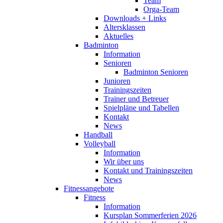
Team
Orga-Team
Downloads + Links
Altersklassen
Aktuelles
Badminton
Information
Senioren
Badminton Senioren
Junioren
Trainingszeiten
Trainer und Betreuer
Spielpläne und Tabellen
Kontakt
News
Handball
Volleyball
Information
Wir über uns
Kontakt und Trainingszeiten
News
Fitnessangebote
Fitness
Information
Kursplan Sommerferien 2026