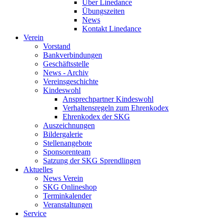
Über Linedance
Übungszeiten
News
Kontakt Linedance
Verein
Vorstand
Bankverbindungen
Geschäftsstelle
News - Archiv
Vereinsgeschichte
Kindeswohl
Ansprechpartner Kindeswohl
Verhaltensregeln zum Ehrenkodex
Ehrenkodex der SKG
Auszeichnungen
Bildergalerie
Stellenangebote
Sponsorenteam
Satzung der SKG Sprendlingen
Aktuelles
News Verein
SKG Onlineshop
Terminkalender
Veranstaltungen
Service