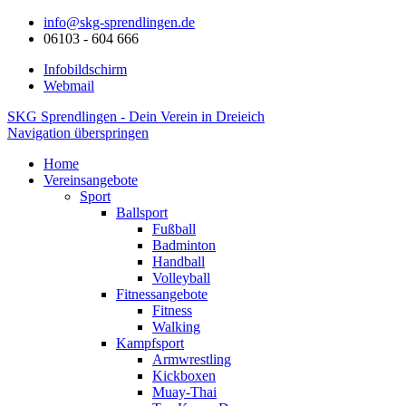
info@skg-sprendlingen.de
06103 - 604 666
Infobildschirm
Webmail
SKG Sprendlingen - Dein Verein in Dreieich
Navigation überspringen
Home
Vereinsangebote
Sport
Ballsport
Fußball
Badminton
Handball
Volleyball
Fitnessangebote
Fitness
Walking
Kampfsport
Armwrestling
Kickboxen
Muay-Thai