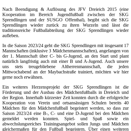
Nach Beendigung & Auflösung des JFV Dreieich 2015 (eine
Kooperation im Bereich Jugendfußball zwischen der SKG
Sprendlingen und der SUSGO Offenthal), begibt sich die SKG
Sprendlingen wieder zurück zu ihren Wurzeln und lässt die
traditionsreiche Fußballabteilung der SKG Sprendlingen wieder
aufleben.
In die Saison 2023/24 geht die SKG Sprendlingen mit insgesamt 17
Mannschaften (inklusive 3 Mädchenmannschaften), angefangen von
der 1. Mannschaft über C- bis G-Jugend, an den Start und plant
natürlich langfristig auch mit einer B und A-Jugend. Auch unsere
uns stets treugebliebene Altherrenmannschaft, die jeden
Mittwochabend an der Maybachstraße trainiert, möchten wir hier
gerne noch erwähnen.
Ein weiteres Herzensprojekt der SKG Sprendlingen ist die
Förderung und der Ausbau des Mädchenfußballs in Dreieich und
der Region. Innerhalb kürzester Zeit konnten durch die erfolgreiche
Kooperation von Verein und ortsansässigen Schulen bereits 40
Mädchen für den Mädchenfußball begeistert werden, so dass zur
Saison 2023/24 eine B-, C- und eine D-Jugend bei den Mädchen
gemeldet werden konnten. Spiel- und Spaß sowie ein
abwechslungsreiches Trainingsangebot sollen Jungs und Mädchen
gleichermaßen für den Fußball begeistern. Über einen weiteren