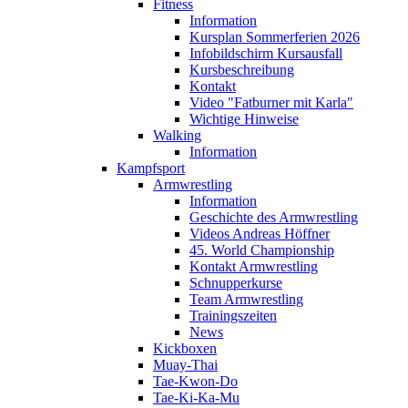
Fitness
Information
Kursplan Sommerferien 2026
Infobildschirm Kursausfall
Kursbeschreibung
Kontakt
Video "Fatburner mit Karla"
Wichtige Hinweise
Walking
Information
Kampfsport
Armwrestling
Information
Geschichte des Armwrestling
Videos Andreas Höffner
45. World Championship
Kontakt Armwrestling
Schnupperkurse
Team Armwrestling
Trainingszeiten
News
Kickboxen
Muay-Thai
Tae-Kwon-Do
Tae-Ki-Ka-Mu