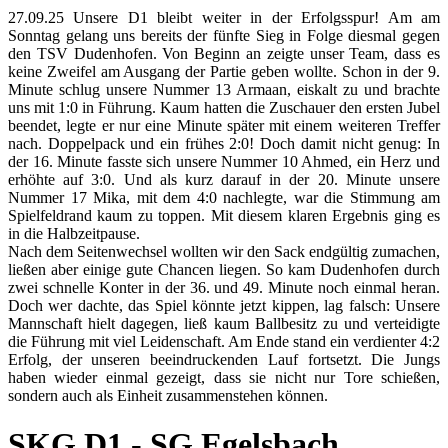
27.09.25 Unsere D1 bleibt weiter in der Erfolgsspur! Am am
Sonntag gelang uns bereits der fünfte Sieg in Folge diesmal gegen
den TSV Dudenhofen. Von Beginn an zeigte unser Team, dass es
keine Zweifel am Ausgang der Partie geben wollte. Schon in der 9.
Minute schlug unsere Nummer 13 Armaan, eiskalt zu und brachte
uns mit 1:0 in Führung. Kaum hatten die Zuschauer den ersten Jubel
beendet, legte er nur eine Minute später mit einem weiteren Treffer
nach. Doppelpack und ein frühes 2:0! Doch damit nicht genug: In
der 16. Minute fasste sich unsere Nummer 10 Ahmed, ein Herz und
erhöhte auf 3:0. Und als kurz darauf in der 20. Minute unsere
Nummer 17 Mika, mit dem 4:0 nachlegte, war die Stimmung am
Spielfeldrand kaum zu toppen. Mit diesem klaren Ergebnis ging es
in die Halbzeitpause.
Nach dem Seitenwechsel wollten wir den Sack endgültig zumachen,
ließen aber einige gute Chancen liegen. So kam Dudenhofen durch
zwei schnelle Konter in der 36. und 49. Minute noch einmal heran.
Doch wer dachte, das Spiel könnte jetzt kippen, lag falsch: Unsere
Mannschaft hielt dagegen, ließ kaum Ballbesitz zu und verteidigte
die Führung mit viel Leidenschaft. Am Ende stand ein verdienter 4:2
Erfolg, der unseren beeindruckenden Lauf fortsetzt. Die Jungs
haben wieder einmal gezeigt, dass sie nicht nur Tore schießen,
sondern auch als Einheit zusammenstehen können.
SKG D1 - SG Egelsbach