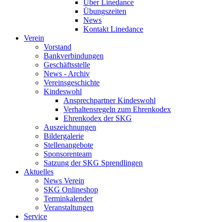
Über Linedance
Übungszeiten
News
Kontakt Linedance
Verein
Vorstand
Bankverbindungen
Geschäftsstelle
News - Archiv
Vereinsgeschichte
Kindeswohl
Ansprechpartner Kindeswohl
Verhaltensregeln zum Ehrenkodex
Ehrenkodex der SKG
Auszeichnungen
Bildergalerie
Stellenangebote
Sponsorenteam
Satzung der SKG Sprendlingen
Aktuelles
News Verein
SKG Onlineshop
Terminkalender
Veranstaltungen
Service