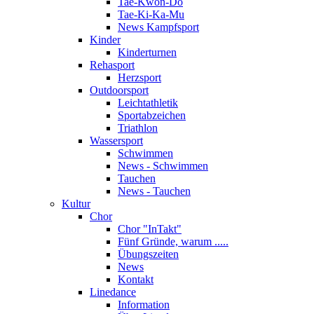
Tae-Kwon-Do
Tae-Ki-Ka-Mu
News Kampfsport
Kinder
Kinderturnen
Rehasport
Herzsport
Outdoorsport
Leichtathletik
Sportabzeichen
Triathlon
Wassersport
Schwimmen
News - Schwimmen
Tauchen
News - Tauchen
Kultur
Chor
Chor "InTakt"
Fünf Gründe, warum .....
Übungszeiten
News
Kontakt
Linedance
Information