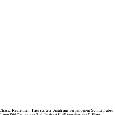
assic Radrennen. Hier startete Sarah am vergangenen Sonntag über
. von 588 Frauen das Ziel. In der AK 45 war dies der 5. Platz.