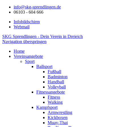
info@skg-sprendlingen.de
06103 - 604 666
Infobildschirm
Webmail
SKG Sprendlingen - Dein Verein in Dreieich
Navigation überspringen
Home
Vereinsangebote
Sport
Ballsport
Fußball
Badminton
Handball
Volleyball
Fitnessangebote
Fitness
Walking
Kampfsport
Armwrestling
Kickboxen
Muay-Thai