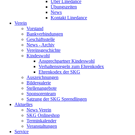
Über Linedance
Übungszeiten
News
Kontakt Linedance
Verein
Vorstand
Bankverbindungen
Geschäftsstelle
News - Archiv
Vereinsgeschichte
Kindeswohl
Ansprechpartner Kindeswohl
Verhaltensregeln zum Ehrenkodex
Ehrenkodex der SKG
Auszeichnungen
Bildergalerie
Stellenangebote
Sponsorenteam
Satzung der SKG Sprendlingen
Aktuelles
News Verein
SKG Onlineshop
Terminkalender
Veranstaltungen
Service