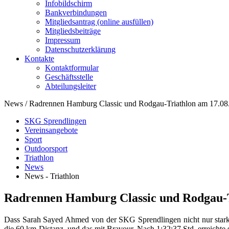
Infobildschirm
Bankverbindungen
Mitgliedsantrag (online ausfüllen)
Mitgliedsbeiträge
Impressum
Datenschutzerklärung
Kontakte
Kontaktformular
Geschäftsstelle
Abteilungsleiter
News / Radrennen Hamburg Classic und Rodgau-Triathlon am 17.08
SKG Sprendlingen
Vereinsangebote
Sport
Outdoorsport
Triathlon
News
News - Triathlon
Radrennen Hamburg Classic und Rodgau-T
Dass Sarah Sayed Ahmed von der SKG Sprendlingen nicht nur stark
die 60 km-Distanz, und das mit Bravour. Nach 1:32:37 Std. erreichte 