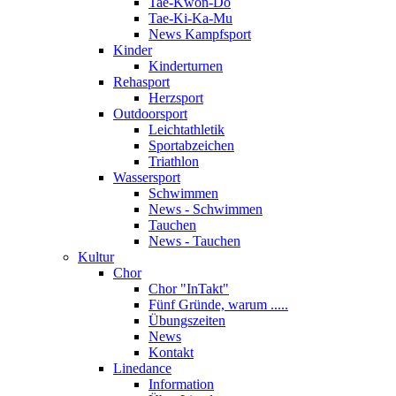
Tae-Kwon-Do
Tae-Ki-Ka-Mu
News Kampfsport
Kinder
Kinderturnen
Rehasport
Herzsport
Outdoorsport
Leichtathletik
Sportabzeichen
Triathlon
Wassersport
Schwimmen
News - Schwimmen
Tauchen
News - Tauchen
Kultur
Chor
Chor "InTakt"
Fünf Gründe, warum .....
Übungszeiten
News
Kontakt
Linedance
Information