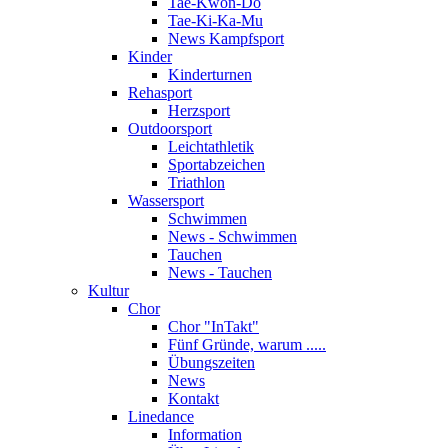
Tae-Kwon-Do
Tae-Ki-Ka-Mu
News Kampfsport
Kinder
Kinderturnen
Rehasport
Herzsport
Outdoorsport
Leichtathletik
Sportabzeichen
Triathlon
Wassersport
Schwimmen
News - Schwimmen
Tauchen
News - Tauchen
Kultur
Chor
Chor "InTakt"
Fünf Gründe, warum .....
Übungszeiten
News
Kontakt
Linedance
Information