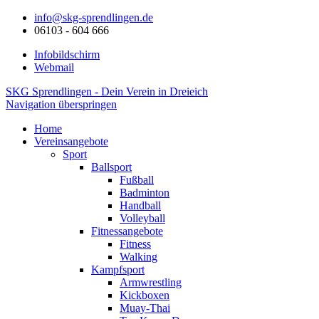
info@skg-sprendlingen.de
06103 - 604 666
Infobildschirm
Webmail
SKG Sprendlingen - Dein Verein in Dreieich
Navigation überspringen
Home
Vereinsangebote
Sport
Ballsport
Fußball
Badminton
Handball
Volleyball
Fitnessangebote
Fitness
Walking
Kampfsport
Armwrestling
Kickboxen
Muay-Thai