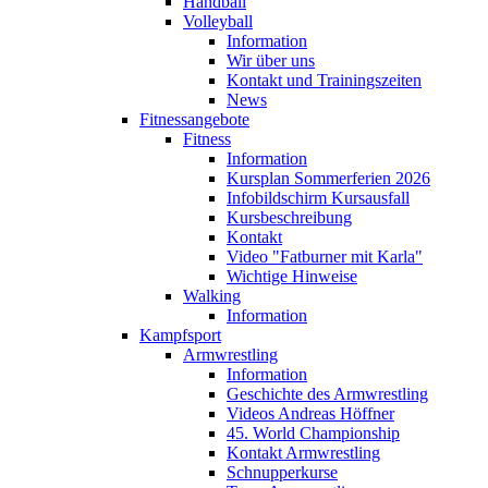
Handball
Volleyball
Information
Wir über uns
Kontakt und Trainingszeiten
News
Fitnessangebote
Fitness
Information
Kursplan Sommerferien 2026
Infobildschirm Kursausfall
Kursbeschreibung
Kontakt
Video "Fatburner mit Karla"
Wichtige Hinweise
Walking
Information
Kampfsport
Armwrestling
Information
Geschichte des Armwrestling
Videos Andreas Höffner
45. World Championship
Kontakt Armwrestling
Schnupperkurse