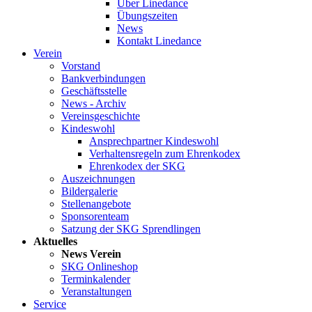
Über Linedance
Übungszeiten
News
Kontakt Linedance
Verein
Vorstand
Bankverbindungen
Geschäftsstelle
News - Archiv
Vereinsgeschichte
Kindeswohl
Ansprechpartner Kindeswohl
Verhaltensregeln zum Ehrenkodex
Ehrenkodex der SKG
Auszeichnungen
Bildergalerie
Stellenangebote
Sponsorenteam
Satzung der SKG Sprendlingen
Aktuelles
News Verein
SKG Onlineshop
Terminkalender
Veranstaltungen
Service